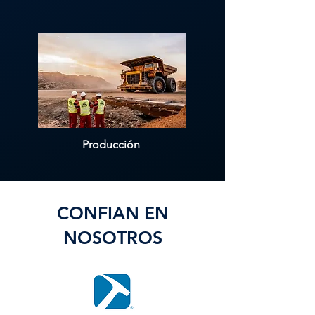
Producción
CONFIAN EN
NOSOTROS