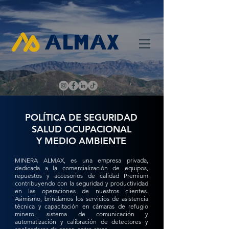
POLÍTICA DE SEGURIDAD
SALUD OCUPACIONAL
Y MEDIO AMBIENTE
MINERA ALMAX, es una empresa privada,
dedicada a la comercialización de equipos,
repuestos y accesorios de calidad Premium
contribuyendo con la seguridad y productividad
en las operaciones de nuestros clientes.
Asimismo, brindamos los servicios de asistencia
técnica y capacitación en cámaras de refugio
minero, sistema de comunicación y
automatización y calibración de detectores y