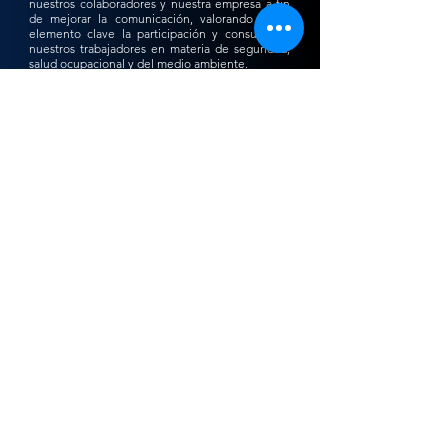
nuestros colaboradores y nuestra empresa a fin
de mejorar la comunicación, valorando como
elemento clave la participación y consulta de
nuestros trabajadores en materia de seguridad,
salud ocupacional y del medio ambiente.
Difundir nuestra política a nivel de todos
nuestros colaboradores y partes interesadas.
DESCARGAR COMO PDF >>
Minera Almax S.A.C -
RUC:
20101327036