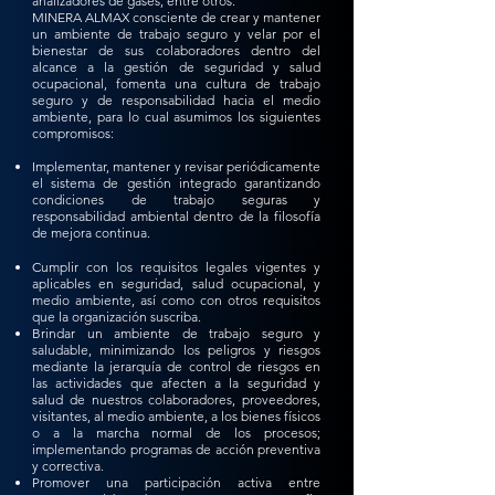
analizadores de gases, entre otros.
MINERA ALMAX consciente de crear y mantener
un ambiente de trabajo seguro y velar por el
bienestar de sus colaboradores dentro del
alcance a la gestión de seguridad y salud
ocupacional, fomenta una cultura de trabajo
seguro y de responsabilidad hacia el medio
ambiente, para lo cual asumimos los siguientes
compromisos:
Implementar, mantener y revisar periódicamente
el sistema de gestión integrado garantizando
condiciones de trabajo seguras y
responsabilidad ambiental dentro de la filosofía
de mejora continua.
Cumplir con los requisitos legales vigentes y
aplicables en seguridad, salud ocupacional, y
medio ambiente, así como con otros requisitos
que la organización suscriba.
Brindar un ambiente de trabajo seguro y
saludable, minimizando los peligros y riesgos
mediante la jerarquía de control de riesgos en
las actividades que afecten a la seguridad y
salud de nuestros colaboradores, proveedores,
visitantes, al medio ambiente, a los bienes físicos
o a la marcha normal de los procesos;
implementando programas de acción preventiva
y correctiva.
Promover una participación activa entre