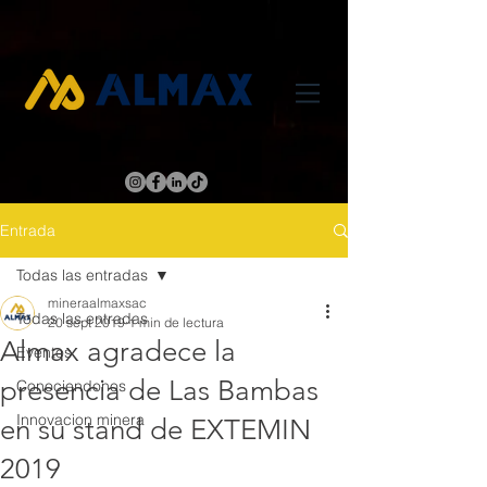
Entrada
Todas las entradas
mineraalmaxsac
Todas las entradas
20 sept 2019
1 min de lectura
Almax agradece la
Eventos
presencia de Las Bambas
Conociendonos
Innovacion minera
en su stand de EXTEMIN
2019