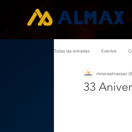
Todas las entradas
Eventos
C
mineraalmaxsac
2
33 Anive