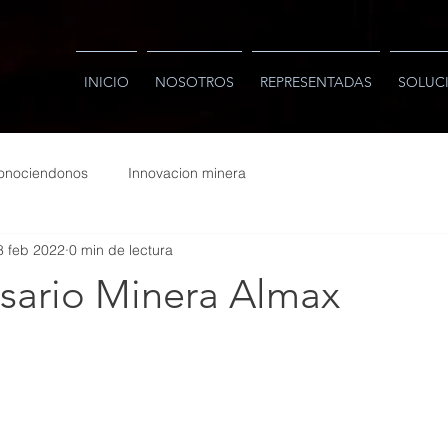
INICIO
NOSOTROS
REPRESENTADAS
SOLUC
onociendonos
Innovacion minera
8 feb 2022
0 min de lectura
rsario Minera Almax