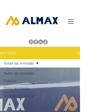
NOTICIAS
Todas las entradas
Todas las entradas
Eventos
Conociendonos
Innovacion minera