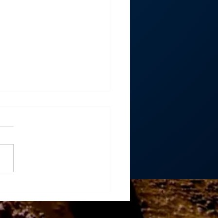
aras NLT: Tecnología y
tencia para transformar la
ría subterránea