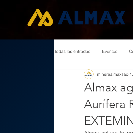
Todas las entradas
Eventos
C
mineraalmaxsac
1
Almax agr
Aurífera 
EXTEMIN
Almax saluda la pr