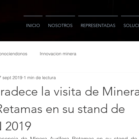
INICIO
NOSOTROS
REPRESENTADAS
SOLUC
onociendonos
Innovacion minera
7 sept 2019
1 min de lectura
adece la visita de Miner
Retamas en su stand de
 2019
esencia de Minera Aurífera Retamas en su stand de