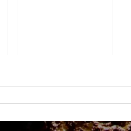
La optimización de la
Lámp
digitalización en
resis
comunicación e
mine